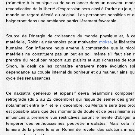
(re)mettre à la musique ou de vous lancer dans un nouveau mode
revendication de la liberté d’expression sera ainsi à l’ordre du jour
monde un regard décalé ou original. Les personnes sensibles et ouv
baigneront dans une ambiance particulièrement favorable.
Source de l’énergie de croissance du monde physique et, à ce t
matérielle, Rohiṇī a néanmoins pour motivation
mokṣa
, la libérat
humaine. Son influence nous amène à comprendre que la récolt
matériels ne constituent pas un but en soi, même s’il faut s’en 
prendre du recul par rapport aux plaisirs et aux richesses de toute
Sinon, le désir de les connaître entravera notre évolution spir
dépendance au couple infernal du bonheur et du malheur ainsi que,
cycle des renaissances.
Ce nakṣatra généreux et expansif devra néanmoins composer 
rétrograde (du 2 au 22 décembre) qui risque de semer des grain
notamment entre le 4 et le 7 décembre, où Mercure sera très proc
est possible alors que des moments de doute et de pessimisme s
influences à première vue restrictives auront le mérite d’obliger 
tempérer des enthousiasmes peut-être irréalistes. Mais cela 
lumière de la pleine lune en Rohiṇī de révéler des solutions inno