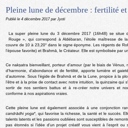
Pleine lune de décembre : fertilité et
Publié le
4 décembre 2017
par Jyoti
La super pleine lune du 3 décembre 2017 (16h48) se situe 
Rouge », qui correspond à Aldébaran, l’étoile maîtresse de la
couvre de 10 à 23,20° dans le signe éponyme. Les régents de Rohi
l’épouse favorite) et Brahmā, le Créateur. Elle est symbolisée par 
Ce nakṣatra bienveillant, porteur d’amour (par le biais de Vénus,
d’harmonie, d’abondance et de fertilité, apporte lumière et gaieté
d’automne. Sous l'égide de Brahmā et de la Lune, propice à la pl
l’être et à la prise de contact avec notre intuition, la quinzaine qui
sortir de nos sentiers battus et à re-créer notre univers et
conforme à nos aspirations vraies.
Cette pleine lune est également associée à une conjonction ra
candrādhi yoga
*, qui favorise la richesse, la santé et le succès. E
talents latents et les passions oubliées sont susceptibles de remon
pas étonnés si l’idée d’un projet créatif vous vient à l’esprit ou