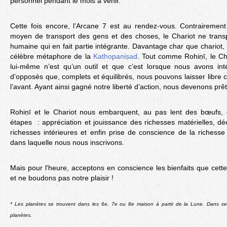
personnel pendant le mois à venir.
Cette fois encore, l’Arcane 7 est au rendez-vous. Contrairemen
moyen de transport des gens et des choses, le Chariot ne transpo
humaine qui en fait partie intégrante. Davantage char que chariot, i
célèbre métaphore de la
Kathopaniṣad
. Tout comme Rohiṇī, le Ch
lui-même n’est qu’un outil et que c’est lorsque nous avons int
d’opposés que, complets et équilibrés, nous pouvons laisser libre c
l’avant. Ayant ainsi gagné notre liberté d’action, nous devenons pr
Rohiṇī et le Chariot nous embarquent, au pas lent des bœufs,
étapes : appréciation et jouissance des richesses matérielles, d
richesses intérieures et enfin prise de conscience de la richesse 
dans laquelle nous nous inscrivons.
Mais pour l'heure, acceptons en conscience les bienfaits que cett
et ne boudons pas notre plaisir !
* Les planètes se trouvent dans les 6e, 7e ou 8e maison à partir de la Lune. Dans ce
planètes.