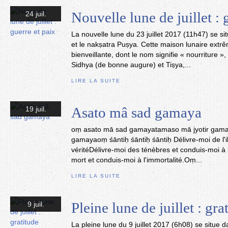
Nouvelle lune de juillet : 
24 juil.
La nouvelle lune du 23 juillet 2017 (11h47) se s
et le nakṣatra Puṣya. Cette maison lunaire extr
bienveillante, dont le nom signifie « nourriture 
Sidhya (de bonne augure) et Tiṣya,...
LIRE LA SUITE
Asato mâ sad gamaya
19 juil.
oṃ asato mā sad gamayatamaso mā jyotir gam
gamayaoṃ śāntiḥ śāntiḥ śāntiḥ Délivre-moi de l'il
véritéDélivre-moi des ténèbres et conduis-moi à 
mort et conduis-moi à l'immortalité.Oṃ...
LIRE LA SUITE
Pleine lune de juillet : gra
9 juil.
La pleine lune du 9 juillet 2017 (6h08) se situe 