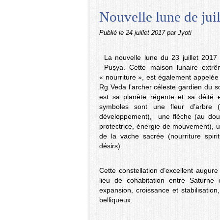
Nouvelle lune de juil
Publié le
24 juillet 2017
par Jyoti
La nouvelle lune du 23 juillet 2017
Puṣya. Cette maison lunaire extrêm
« nourriture », est également appelée
Ṛg Veda l’archer céleste gardien du s
est sa planète régente et sa déité e
symboles sont une fleur d’arbre (ex
développement), une flèche (au doubl
protectrice, énergie de mouvement), un
de la vache sacrée (nourriture spirit
désirs).
Cette constellation d’excellent augur
lieu de cohabitation entre Saturne 
expansion, croissance et stabilisation
belliqueux.