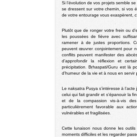
Si l’évolution de vos projets semble se 
se dressent sur votre chemin, si vos 
de votre entourage vous exaspèrent, c
Plutôt que de ronger votre frein ou d'e
les poussées de fièvre avec suffis
ramener à de justes proportions. C
peuvent œuvrer conjointement pour no
conflits peuvent manifester des abcès 
d’approfondir la réflexion et cert
précipitation. Bṛhaspati/Guru est là p
d'humeur de la vie et à nous en servir
Le nakṣatra Puṣya s’intéresse à l’acte
celui qui fait grandir et s’épanouir la 
et de la compassion vis-à-vis de
particulièrement favorable aux act
vulnérables et fragilisées.
Cette lunaison nous donne les outils
moments difficiles et les regarder pas