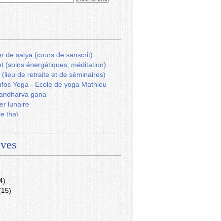
r de satya (cours de sanscrit)
ht (soins énergétiques, méditation)
 (lieu de retraite et de séminaires)
fos Yoga - Ecole de yoga Mathieu
andharva gana
er lunaire
ie thaï
ives
4)
(15)