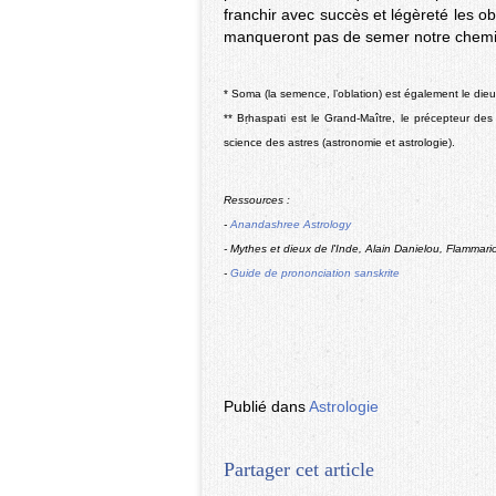
franchir avec succès et légèreté les 
manqueront pas de semer notre chem
* Soma (la semence, l’oblation) est également le die
** Bṛhaspati est le Grand-Maître, le précepteur des 
science des astres (astronomie et astrologie).
Ressources :
-
Anandashree Astrology
- Mythes et dieux de l'Inde, Alain Danielou, Flammari
-
Guide de prononciation sanskrite
Publié dans
Astrologie
Partager cet article