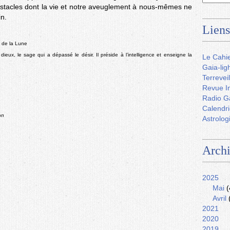
obstacles dont la vie et notre aveuglement à nous-mêmes ne
in.
Liens
u de la Lune
dieux, le sage qui a dépassé le désir. Il préside à l’intelligence et enseigne la
Le Cahie
Gaia-lig
Terreveil
Revue In
Radio G
Calendri
on
Astrolog
Arch
2025
Mai
(
Avril
2021
2020
2019