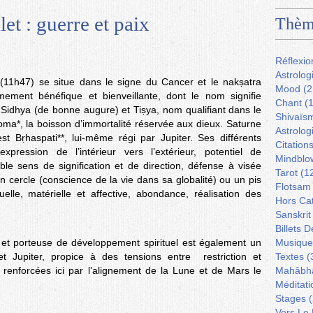
let : guerre et paix
Thèm
Réflexio
Astrolog
 (11h47) se situe dans le signe du Cancer et le nakṣatra
Mood
(2
ement bénéfique et bienveillante, dont le nom signifie
Chant
(1
 Sidhya (de bonne augure) et Tiṣya, nom qualifiant dans le
Shivaïs
oma*, la boisson d’immortalité réservée aux dieux. Saturne
Astrolog
st Bṛhaspati**, lui-même régi par Jupiter. Ses différents
Citation
pression de l’intérieur vers l’extérieur, potentiel de
Mindblo
e sens de signification et de direction, défense à visée
Tarot
(1
 cercle (conscience de la vie dans sa globalité) ou un pis
Flotsam
uelle, matérielle et affective, abondance, réalisation des
Hors Ca
Sanskrit
Billets 
e et porteuse de développement spirituel est également un
Musique
et Jupiter, propice à des tensions entre restriction et
Textes
(
, renforcées ici par l’alignement de la Lune et de Mars le
Mahâbh
Méditati
Stages
(
Vers Le