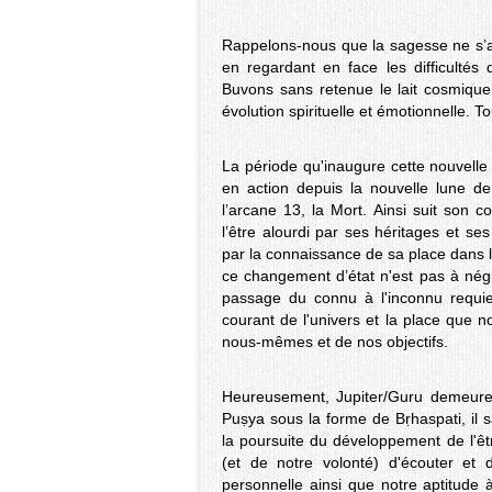
Rappelons-nous que la sagesse ne s’acq
en regardant en face les difficultés
Buvons sans retenue le lait cosmique
évolution spirituelle et émotionnelle.
La période qu'inaugure cette nouvelle
en action depuis la nouvelle lune de 
l’arcane 13, la Mort. Ainsi suit son 
l’être alourdi par ses héritages et se
par la connaissance de sa place dans 
ce changement d’état n'est pas à négl
passage du connu à l'inconnu requie
courant de l'univers et la place que
nous-mêmes et de nos objectifs.
Heureusement, Jupiter/Guru demeure à
Puṣya sous la forme de Bṛhaspati, il s
la poursuite du développement de l'êt
(et de notre volonté) d'écouter et 
personnelle ainsi que notre aptitude