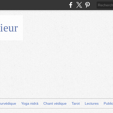
ieur
urvédique
Yoga nidrā
Chant védique
Tarot
Lectures
Publi