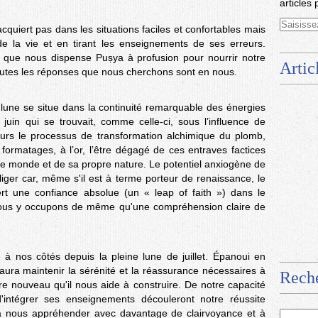
articles 
uiert pas dans les situations faciles et confortables mais
 de la vie et en tirant les enseignements de ses erreurs.
 que nous dispense Puṣya à profusion pour nourrir notre
Artic
 Toutes les réponses que nous cherchons sont en nous.
 lune se situe dans la continuité remarquable des énergies
juin qui se trouvait, comme celle-ci, sous l’influence de
cours le processus de transformation alchimique du plomb,
s formatages, à l’or, l’être dégagé de ces entraves factices
le monde et de sa propre nature. Le potentiel anxiogène de
iger car, même s'il est à terme porteur de renaissance, le
rt une confiance absolue (un « leap of faith ») dans le
 nous y occupons de même qu'une compréhension claire de
 nos côtés depuis la pleine lune de juillet. Épanoui en
aura maintenir la sérénité et la réassurance nécessaires à
Rech
re nouveau qu'il nous aide à construire. De notre capacité
d'intégrer ses enseignements découleront notre réussite
 à nous appréhender avec davantage de clairvoyance et à