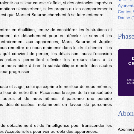
ralentir ou si leur course s'affole, si des obstacles imprévus
Ayurved
émotions s’exacerbent, si les propos ou les comportements
Contes 
'est que Mars et Saturne cherchent à se faire entendre.
Danse
(
ntrer en ébullition, tentez de considérer les frustrations et
Phase
amment de détachement pour en déceler le sens et les
ontrairement aux apparences, Mars, Saturne et Jupiter
us remettre ou nous maintenir dans le droit chemin : les
qu'il convient de percer, les délais sont aussi l’occasion
ains retards permettent d’éviter les erreurs dues à la
our nous aider à tirer la substantifique moelle des sautes
 pour progresser.
 juste et sage, celui qui exprime le meilleur de nous-mêmes,
fine fleur de notre être. Placé sous le signe de la mansuétude
s autres et de nous-mêmes, il patronne une période
ions désintéressées, notamment en faveur de personnes
Abon
 du détachement et de l’intelligence pour transcender les
Abonnez
ser. Acceptons-les pour voir au-delà des apparences.