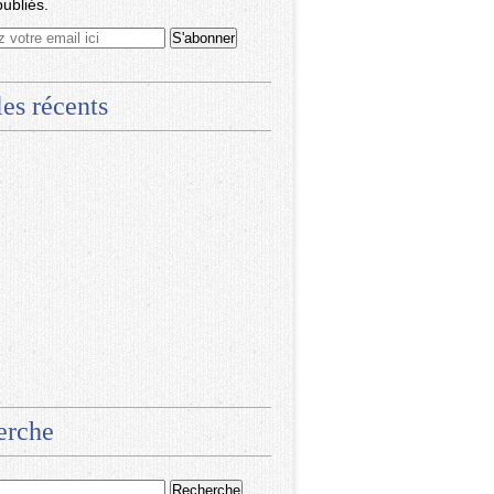
publiés.
les récents
erche