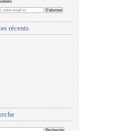
publiés.
les récents
erche