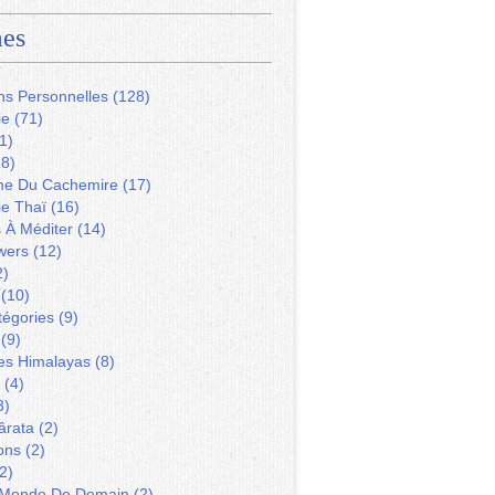
es
ns Personnelles
(128)
ie
(71)
1)
8)
me Du Cachemire
(17)
ie Thaï
(16)
s À Méditer
(14)
wers
(12)
2)
(10)
tégories
(9)
(9)
Des Himalayas
(8)
(4)
3)
ârata
(2)
ons
(2)
2)
 Monde De Demain
(2)