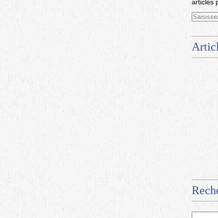
articles 
Artic
Rech