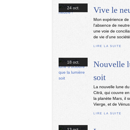
Vive le neu
24 oct.
Mon expérience de p
l'absence de neutr
une voie de concili
de vie d'une société
LIRE LA SUITE
Nouvelle l
18 oct.
soit
La nouvelle lune du
Citrā, qui couvre en
la planète Mars, il 
Vierge, et de Vénus,
LIRE LA SUITE
13 oct.