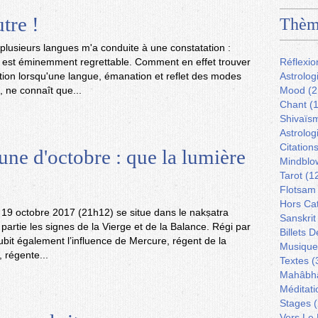
tre !
Thèm
lusieurs langues m'a conduite à une constatation :
e est éminemment regrettable. Comment en effet trouver
Réflexio
ation lorsqu'une langue, émanation et reflet des modes
Astrolog
, ne connaît que...
Mood
(2
Chant
(1
Shivaïs
Astrolog
Citation
une d'octobre : que la lumière
Mindblo
Tarot
(1
Flotsam
Hors Ca
 19 octobre 2017 (21h12) se situe dans le nakṣatra
Sanskrit
 partie les signes de la Vierge et de la Balance. Régi par
Billets 
subit également l’influence de Mercure, régent de la
Musique
 régente...
Textes
(
Mahâbh
Méditati
Stages
(
Vers Le