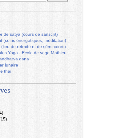
r de satya (cours de sanscrit)
ht (soins énergétiques, méditation)
 (lieu de retraite et de séminaires)
fos Yoga - Ecole de yoga Mathieu
andharva gana
er lunaire
ie thaï
ives
4)
(15)