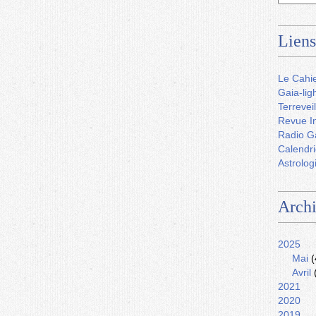
Liens
Le Cahie
Gaia-lig
Terreveil
Revue In
Radio G
Calendri
Astrolog
Arch
2025
Mai
(
Avril
2021
2020
2019