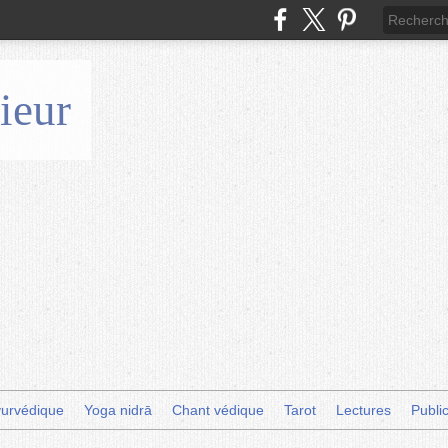
ieur
urvédique
Yoga nidrā
Chant védique
Tarot
Lectures
Publi