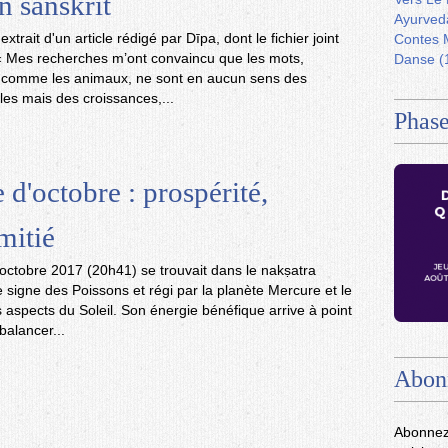
n sanskrit
Ayurved
 extrait d'un article rédigé par Dīpa, dont le fichier joint
Contes 
. « Mes recherches m’ont convaincu que les mots,
Danse
(
 comme les animaux, ne sont en aucun sens des
lles mais des croissances,...
Phase
 d'octobre : prospérité,
mitié
 octobre 2017 (20h41) se trouvait dans le nakṣatra
e signe des Poissons et régi par la planète Mercure et le
 aspects du Soleil. Son énergie bénéfique arrive à point
alancer...
Abon
Abonnez