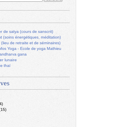
r de satya (cours de sanscrit)
ht (soins énergétiques, méditation)
 (lieu de retraite et de séminaires)
fos Yoga - Ecole de yoga Mathieu
andharva gana
er lunaire
ie thaï
ives
4)
(15)