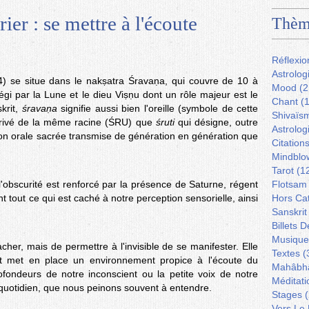
ier : se mettre à l'écoute
Thèm
Réflexio
Astrolog
4) se situe dans le nakṣatra Śravaṇa, qui couvre de 10 à
Mood
(2
gi par la Lune et le dieu Viṣṇu dont un rôle majeur est le
Chant
(1
krit,
śravaṇa
signifie aussi bien l'oreille (symbole de cette
Shivaïs
dérivé de la même racine (ŚRU) que
śruti
qui désigne, outre
Astrolog
dition orale sacrée transmise de génération en génération que
Citation
Mindblo
Tarot
(1
l'obscurité est renforcé par la présence de Saturne, régent
Flotsam
 tout ce qui est caché à notre perception sensorielle, ainsi
Hors Ca
Sanskrit
Billets 
Musique
acher, mais de permettre à l'invisible de se manifester. Elle
Textes
(
et met en place un environnement propice à l'écoute du
Mahâbh
ofondeurs de notre inconscient ou la petite voix de notre
Méditati
 quotidien, que nous peinons souvent à entendre.
Stages
(
Vers Le