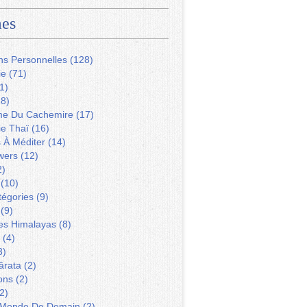
es
ns Personnelles
(128)
ie
(71)
1)
8)
me Du Cachemire
(17)
ie Thaï
(16)
s À Méditer
(14)
wers
(12)
2)
(10)
tégories
(9)
(9)
Des Himalayas
(8)
(4)
3)
ârata
(2)
ons
(2)
2)
 Monde De Demain
(2)