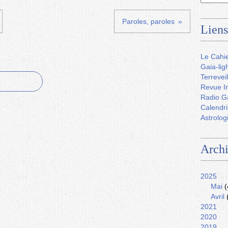
Paroles, paroles
Liens
Le Cahie
Gaia-lig
Terreveil
Revue In
Radio G
Calendri
Astrolog
Arch
2025
Mai
(
Avril
2021
2020
2019