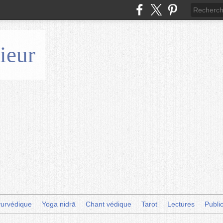
ieur
urvédique
Yoga nidrā
Chant védique
Tarot
Lectures
Publi