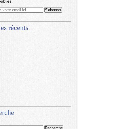
publiés.
les récents
erche