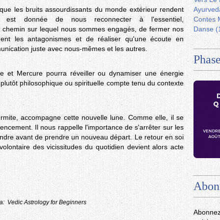
n que les bruits assourdissants du monde extérieur rendent
Ayurved
ous est donnée de nous reconnecter à l'essentiel,
Contes 
u chemin sur lequel nous sommes engagés, de fermer nos
Danse
(
nnent les antagonismes et de réaliser qu'une écoute en
unication juste avec nous-mêmes et les autres.
Phase
rne et Mercure pourra réveiller ou dynamiser une énergie
, plutôt philosophique ou spirituelle compte tenu du contexte
Hermite, accompagne cette nouvelle lune. Comme elle, il se
mencement. Il nous rappelle l'importance de s'arrêter sur les
ndre avant de prendre un nouveau départ. Le retour en soi
 volontaire des vicissitudes du quotidien devient alors acte
Abon
ha: Vedic Astrology for Beginners
Abonnez