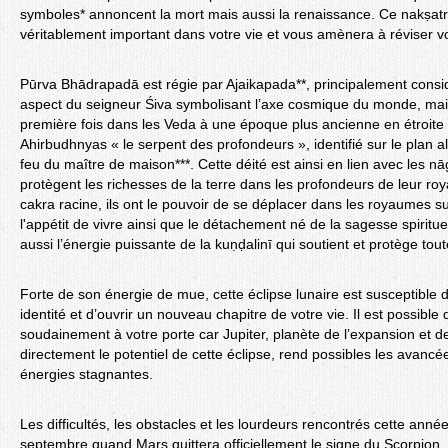
symboles* annoncent la mort mais aussi la renaissance. Ce nakṣatr
véritablement important dans votre vie et vous amènera à réviser v
Pūrva Bhādrapadā est régie par Ajaikapada**, principalement cons
aspect du seigneur Śiva symbolisant l’axe cosmique du monde, mais
première fois dans les Veda à une époque plus ancienne en étroite
Ahirbudhnyas « le serpent des profondeurs », identifié sur le plan a
feu du maître de maison***. Cette déité est ainsi en lien avec les n
protègent les richesses de la terre dans les profondeurs de leur r
cakra racine, ils ont le pouvoir de se déplacer dans les royaumes sub
l'appétit de vivre ainsi que le détachement né de la sagesse spiritu
aussi l’énergie puissante de la kuṇḍalinī qui soutient et protège tout
Forte de son énergie de mue, cette éclipse lunaire est susceptible d
identité et d’ouvrir un nouveau chapitre de votre vie. Il est possibl
soudainement à votre porte car Jupiter, planète de l’expansion et de
directement le potentiel de cette éclipse, rend possibles les avancées
énergies stagnantes.
Les difficultés, les obstacles et les lourdeurs rencontrés cette année
septembre quand Mars quittera officiellement le signe du Scorpion.