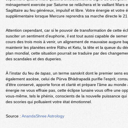
ménagement exercée par Saturne se relâchera et le vaillant Mars e
Sagittaire au feu généreux, impulsif et libre. Votre énergie et votre
supplémentaire lorsque Mercure reprendra sa marche directe le 2
Attention cependant, car si le pouvoir de transformation de cette éc
susciter un sentiment d’euphorie, il est tout aussi capable de semer
cours des trois mois à venir, un alignement de mauvaise augure b
maintenir les planètes entre Rāhu et Ketu, la tête et la queue du d
plan mondial, cette situation pourrait se traduire par des changeme
des scandales et des duperies.
À l’instar du feu de
tapas
, un terme sanskrit dont le premier sens est
également ascèse, celui de Pūrva Bhādrapadā purifie l'esprit, cons
d’être conservé, apporte force et clarté et prépare l'âme au monde à 
énergie ne vous effraie pas, cette éclipse lunaire vous offre une op
vous-même, tels le phénix, conscients de la nouvelle puissance qui
des scories qui polluaient votre état émotionnel.
Source :
AnandaShree Astrology