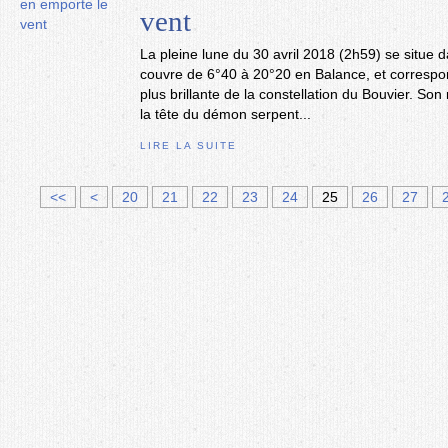
vent
La pleine lune du 30 avril 2018 (2h59) se situe d
couvre de 6°40 à 20°20 en Balance, et correspond
plus brillante de la constellation du Bouvier. Son
la tête du démon serpent...
LIRE LA SUITE
1
<<
<
20
21
22
23
24
25
26
27
0