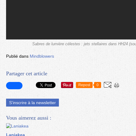
Sabres de lumière célestes : jets stellaires dans HH24 (s
Publié dans
Mindblowers
Partager cet article
Repost
0
S'inscrire à la newsletter
Vous aimerez aussi :
Laniakea