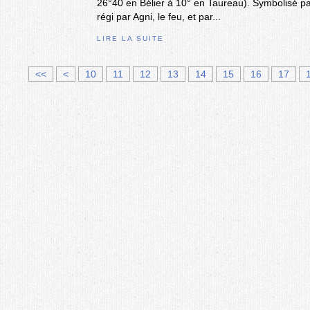
26°40 en Bélier à 10° en Taureau). Symbolisé par
régi par Agni, le feu, et par...
LIRE LA SUITE
<<
<
10
11
12
13
14
15
16
17