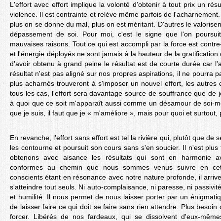
L'effort avec effort implique la volonté d'obtenir à tout prix un résu
violence. Il est contrainte et relève même parfois de l'acharnement. 
plus on se donne du mal, plus on est méritant. D'autres le valorisent
dépassement de soi. Pour moi, c'est le signe que l'on poursuit
mauvaises raisons. Tout ce qui est accompli par la force est contr
et l'énergie déployés ne sont jamais à la hauteur de la gratification q
d'avoir obtenu à grand peine le résultat est de courte durée car l'au
résultat n'est pas aligné sur nos propres aspirations, il ne pourra 
plus acharnés trouveront à s'imposer un nouvel effort, les autres
tous les cas, l'effort sera davantage source de souffrance que de j
à quoi que ce soit m'apparaît aussi comme un désamour de soi-mê
que je suis, il faut que je « m'améliore », mais pour quoi et surtout,
En revanche, l'effort sans effort est tel la rivière qui, plutôt que de
les contourne et poursuit son cours sans s'en soucier. Il n'est plus
obtenons avec aisance les résultats qui sont en harmonie a
conformes au chemin que nous sommes venus suivre en cette
conscients étant en résonance avec notre nature profonde, il arriv
s'atteindre tout seuls. Ni auto-complaisance, ni paresse, ni passivité
et humilité. Il nous permet de nous laisser porter par un énigmat
de laisser faire ce qui doit se faire sans rien attendre. Plus besoin
forcer. Libérés de nos fardeaux, qui se dissolvent d'eux-mêm