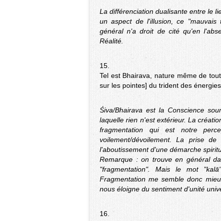
La différenciation dualisante entre le l
un aspect de l'illusion, ce "mauvais
général n'a droit de cité qu'en l'ab
Réalité.
15.
Tel est Bhairava, nature même de toute
sur les pointes] du trident des énergie
Śiva/Bhairava est la Conscience sou
laquelle rien n'est extérieur. La créati
fragmentation qui est notre perc
voilement/dévoilement. La prise de 
l'aboutissement d'une démarche spiritu
Remarque : on trouve en général dans
"fragmentation". Mais le mot "kalā"
Fragmentation me semble donc mieux 
nous éloigne du sentiment d'unité unive
16.