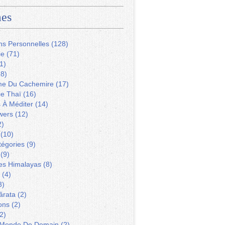
es
ns Personnelles
(128)
ie
(71)
1)
8)
me Du Cachemire
(17)
ie Thaï
(16)
s À Méditer
(14)
wers
(12)
2)
(10)
tégories
(9)
(9)
Des Himalayas
(8)
(4)
3)
ârata
(2)
ons
(2)
2)
 Monde De Demain
(2)