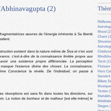
'Abhinavagupta (2)
Thèm
Réflexio
Astrolog
Mood
(2
s fragmentatrices œuvres de l'énergie inhérente à Sa liberté
Chant
(1
sident.
Shivaïs
Astrolog
struction existent dans la nature même de Śiva et n'en sont
Citation
orance, c'est-à-dire de la connaissance limitée propre aux
Mindblo
 avoir une existence propre différenciée. La perception
Tarot
(1
n, masque l'essence divine des choses. La connaissance,
Flotsam
uprême Conscience la révèle. De l'individuel, on passe à
Hors Ca
Sanskrit
Billets 
Musique
Textes
(
s résorptions est sans fin dans toutes les directions, sur
Mahâbh
sein. La notion de bonheur et de malheur [est elle-même] le
Méditati
Stages
(
Vers Le