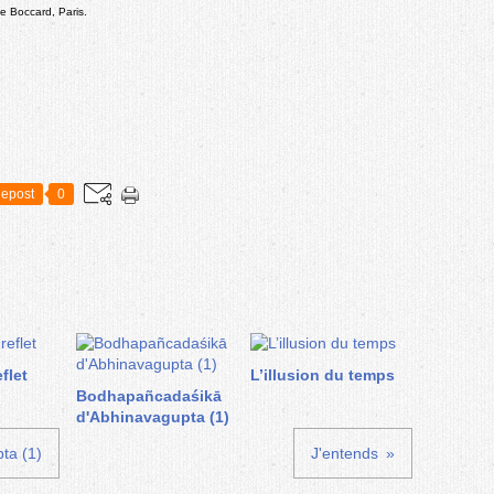
 De Boccard, Paris.
epost
0
flet
L’illusion du temps
Bodhapañcadaśikā
d'Abhinavagupta (1)
ta (1)
J'entends