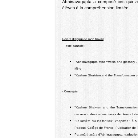
Abhinavagupta a composé ces quinze 
élèves à la compréhension limitée.
Points d'appui de mon travail
:
- Texte sanskrit :
"Abhinavagupta minor works and glossary",
Mind
"Kashmir Shaivism and the Transformation of 
- Concepts :
"Kashmir Shaivism and the Transformation 
discussion des commentaires de Swami Laks
"La lumière sur les tantras", chapitres 1 à 
Padoux, Collège de France, Publication de l'In
Paramārthasāra d'Abhinavagupta, traduction et