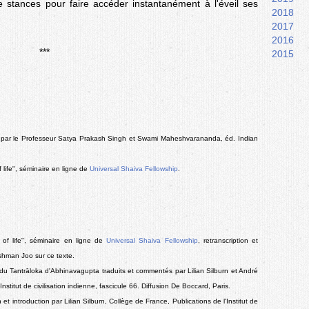
stances pour faire accéder instantanément à l'éveil ses
2018
2017
2016
***
2015
 par le Professeur Satya Prakash Singh et Swami Maheshvarananda, éd. Indian
life", séminaire en ligne de
Universal Shaiva Fellowship
.
of life", séminaire en ligne de
Universal Shaiva Fellowship
, retranscription et
hman Joo sur ce texte.
5 du Tantrāloka d'Abhinavagupta traduits et commentés par Lilian Silburn et André
stitut de civilisation indienne, fascicule 66. Diffusion De Boccard, Paris.
 introduction par Lilian Silburn, Collège de France, Publications de l'Institut de