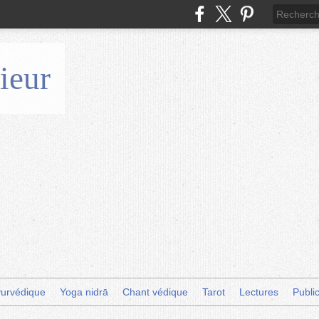
ieur
urvédique
Yoga nidrā
Chant védique
Tarot
Lectures
Publi