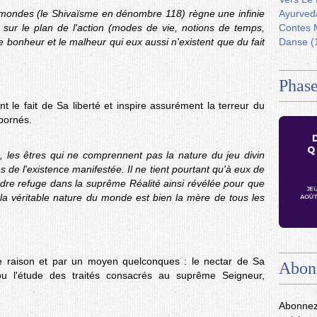
 mondes (le Shivaïsme en dénombre 118) règne une infinie
Ayurved
 sur le plan de l'action (modes de vie, notions de temps,
Contes 
 bonheur et le malheur qui eux aussi n'existent que du fait
Danse
(
Phase
le fait de Sa liberté et inspire assurément la terreur du
bornés.
e, les êtres qui ne comprennent pas la nature du jeu divin
ions de l'existence manifestée. Il ne tient pourtant qu'à eux de
ndre refuge dans la suprême Réalité ainsi révélée pour que
 la véritable nature du monde est bien la mère de tous les
 une raison et par un moyen quelconques : le nectar de Sa
Abon
ou l'étude des traités consacrés au suprême Seigneur,
Abonnez