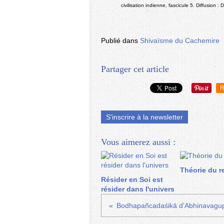
civilisation indienne, fascicule 5. Diffusion :
Publié dans
Shivaïsme du Cachemire
Partager cet article
R
S'inscrire à la newsletter
Vous aimerez aussi :
Théorie du re
Résider en Soi est
résider dans l'univers
Bodhapañcadaśikā d'Abhinavagup