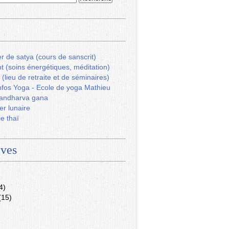
r de satya (cours de sanscrit)
ht (soins énergétiques, méditation)
 (lieu de retraite et de séminaires)
fos Yoga - Ecole de yoga Mathieu
andharva gana
er lunaire
ie thaï
ives
4)
(15)