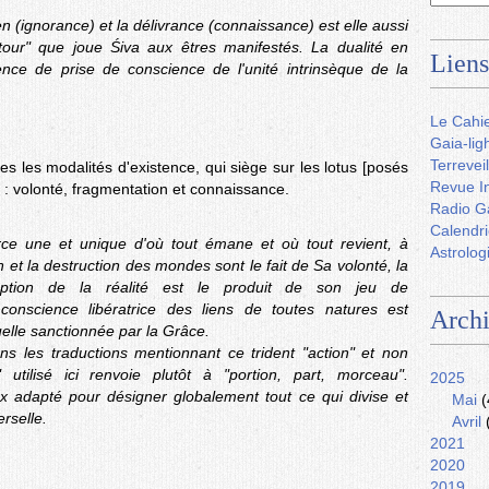
ien (ignorance) et la délivrance (connaissance) est elle aussi
 tour" que joue Śiva aux êtres manifestés. La dualité en
Liens
sence de prise de conscience de l'unité intrinsèque de la
Le Cahie
Gaia-lig
Terreveil
s les modalités d'existence, qui siège sur les lotus [posés
Revue In
s : volonté, fragmentation et connaissance.
Radio G
Calendri
rce une et unique d'où tout émane et où tout revient, à
Astrolog
on et la destruction des mondes sont le fait de Sa volonté, la
eption de la réalité est le produit de son jeu de
conscience libératrice des liens de toutes natures est
Arch
elle sanctionnée par la Grâce.
 les traductions mentionnant ce trident "action" et non
 utilisé ici renvoie plutôt à "portion, part, morceau".
2025
adapté pour désigner globalement tout ce qui divise et
Mai
(
rselle.
Avril
2021
2020
2019