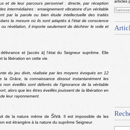
articles 
us et de leur parcours personnel : directe, par réception
es intermédiaires : enseignement vibratoire d'un véritable
 par la parole ou bien étude intellectuelle des traités
dans la mesure où ils sont adaptés à l'état de conscience
ou révélation, il importe seulement de déchirer le voile et
Artic
 délivrance et [accès à] l'état du Seigneur suprême. Elle
t la libération en cette vie.
rante du jeu divin, réalisée par les moyens évoqués en 12
de la Grâce, la connaissance dissout instantanément les
es non éveillés sont délivrés de l'ignorance de la véritable
t, alors que les êtres éveillés jouissent de la libération en
ge de leur rayonnement.
Rech
Śiva
oduit de la nature même de
. Il est impossible de les
iation est étrangère à la nature du suprême Seigneur.