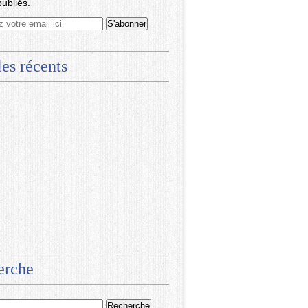
publiés.
les récents
erche