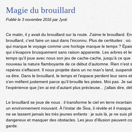
Magie du brouillard
Publié le
3 novembre 2016
par Jyoti
Ce matin, il y avait du brouillard sur la route. J'aime le brouillard. 
brouillard, c'est faire un saut dans l'inconnu. Plus de certitudes : o
qui marque le voyage comme une horloge marque le temps ? Épais 
qui s'évapore brusquement sans raison apparente. Les arbres et le
temps qu'il joue avec nous son jeu de cache-cache, jusqu'à ce que le
nouveau la nature flamboyante de ce début d'automne. Rien n'est sû
repères s'effacent. Il nous projette dans un no man's land, suspendu
va être. Dans le brouillard, le temps et l'espace perdent leur sens et 
s'en méfient justement parce qu'il brouille les pistes. Moi pas. Je sa
l'expérience que j'en ai est d'autant plus précieuse... j'allais dire, dé
Le brouillard se joue de nous : il transforme le ciel en terre incertain
un environnement mouvant. À l'instar de Śiva, il révèle et il masque.
ne se lassent jamais les très jeunes enfants : je suis là, je ne suis plu
dangereux et masquer des obstacles. Les jeux d'illusion peuvent coû
garde.