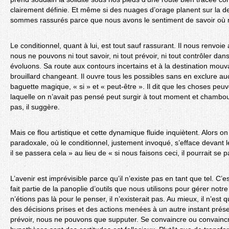
clairement définie. Et même si des nuages d’orage planent sur la d
sommes rassurés parce que nous avons le sentiment de savoir où n
Le conditionnel, quant à lui, est tout sauf rassurant. Il nous renvoie 
nous ne pouvons ni tout savoir, ni tout prévoir, ni tout contrôler dan
évoluons. Sa route aux contours incertains et à la destination mou
brouillard changeant. Il ouvre tous les possibles sans en exclure a
baguette magique, « si » et « peut-être ». Il dit que les choses peu
laquelle on n’avait pas pensé peut surgir à tout moment et chamboule
pas, il suggère.
Mais ce flou artistique et cette dynamique fluide inquiètent. Alors on
paradoxale, où le conditionnel, justement invoqué, s’efface devant le 
il se passera cela » au lieu de « si nous faisons ceci, il pourrait se 
L’avenir est imprévisible parce qu’il n’existe pas en tant que tel. C’
fait partie de la panoplie d’outils que nous utilisons pour gérer not
n’étions pas là pour le penser, il n’existerait pas. Au mieux, il n’est 
des décisions prises et des actions menées à un autre instant prés
prévoir, nous ne pouvons que supputer. Se convaincre ou convaincr