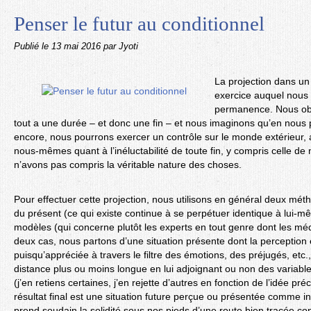
Penser le futur au conditionnel
Publié le
13 mai 2016
par Jyoti
La projection dans un 
exercice auquel nous 
permanence. Nous ob
tout a une durée – et donc une fin – et nous imaginons qu’en nous p
encore, nous pourrons exercer un contrôle sur le monde extérieur, 
nous-mêmes quant à l’inéluctabilité de toute fin, y compris celle d
n’avons pas compris la véritable nature des choses.
Pour effectuer cette projection, nous utilisons en général deux méth
du présent (ce qui existe continue à se perpétuer identique à lui-m
modèles (qui concerne plutôt les experts en tout genre dont les méd
deux cas, nous partons d’une situation présente dont la perception 
puisqu’appréciée à travers le filtre des émotions, des préjugés, etc.
distance plus ou moins longue en lui adjoignant ou non des variabl
(j’en retiens certaines, j’en rejette d’autres en fonction de l’idée pr
résultat final est une situation future perçue ou présentée comme in
prend soudain la solidité sous nos pieds d’une route bien tracée co