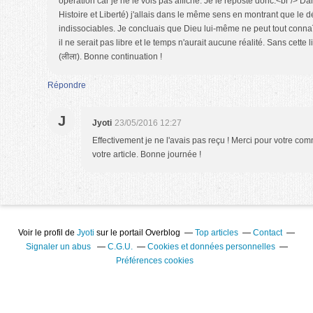
opération car je ne le vois pas affiché. Je le reposte donc.<br /> Dan
Histoire et Liberté) j'allais dans le même sens en montrant que le 
indissociables. Je concluais que Dieu lui-même ne peut tout connaître
il ne serait pas libre et le temps n'aurait aucune réalité. Sans cette li
(लीला). Bonne continuation !
Répondre
J
Jyoti
23/05/2016 12:27
Effectivement je ne l'avais pas reçu ! Merci pour votre comm
votre article. Bonne journée !
Voir le profil de
Jyoti
sur le portail Overblog
Top articles
Contact
Signaler un abus
C.G.U.
Cookies et données personnelles
Préférences cookies