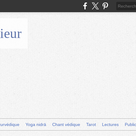
ieur
urvédique
Yoga nidrā
Chant védique
Tarot
Lectures
Publi