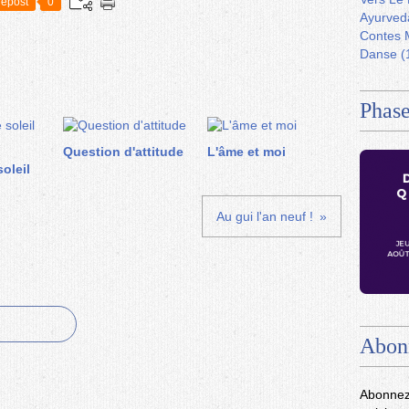
epost
0
Ayurved
Contes 
Danse
(
Phase
Question d'attitude
L'âme et moi
soleil
Au gui l'an neuf !
Abon
Abonnez