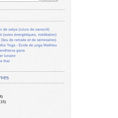
r de satya (cours de sanscrit)
ht (soins énergétiques, méditation)
 (lieu de retraite et de séminaires)
fos Yoga - Ecole de yoga Mathieu
andharva gana
er lunaire
ie thaï
ives
4)
(15)