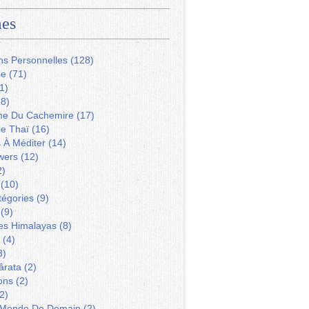
es
ns Personnelles
(128)
ie
(71)
1)
8)
me Du Cachemire
(17)
ie Thaï
(16)
s À Méditer
(14)
wers
(12)
2)
(10)
tégories
(9)
(9)
Des Himalayas
(8)
(4)
3)
ârata
(2)
ons
(2)
2)
 Monde De Demain
(2)