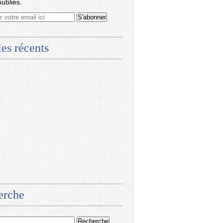
publiés.
les récents
erche