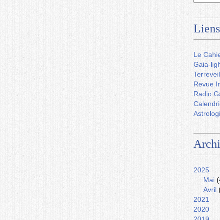
Liens
Le Cahie
Gaia-lig
Terreveil
Revue In
Radio G
Calendri
Astrolog
Arch
2025
Mai
(
Avril
2021
2020
2019