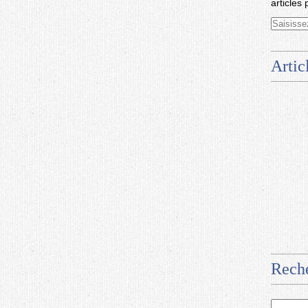
articles 
Artic
Rech