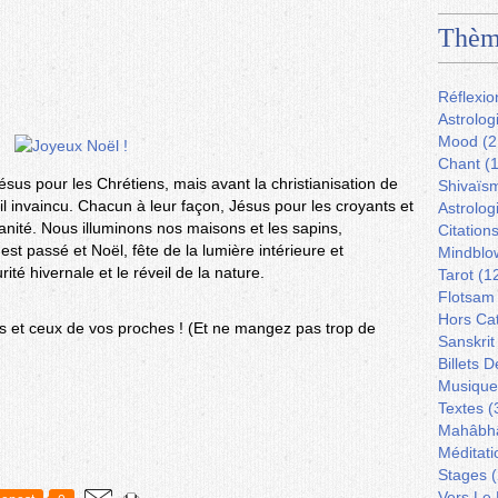
Thèm
Réflexio
Astrolog
Mood
(2
Chant
(1
sus pour les Chrétiens, mais avant la christianisation de
Shivaïs
leil invaincu. Chacun à leur façon, Jésus pour les croyants et
Astrolog
manité. Nous illuminons nos maisons et les sapins,
Citation
 est passé et Noël, fête de la lumière intérieure et
Mindblo
ité hivernale et le réveil de la nature.
Tarot
(1
Flotsam
Hors Ca
rs et ceux de vos proches ! (Et ne mangez pas trop de
Sanskrit
Billets 
Musique
Textes
(
Mahâbh
Méditati
Stages
(
Vers Le