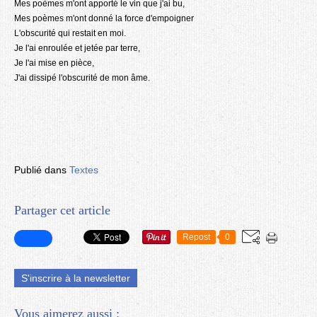
Mes poèmes m'ont apporté le vin que j'ai bu,
Mes poèmes m'ont donné la force d'empoigner
L'obscurité qui restait en moi.
Je l'ai enroulée et jetée par terre,
Je l'ai mise en pièce,
J'ai dissipé l'obscurité de mon âme
.
Publié dans
Textes
Partager cet article
Repost
0
S'inscrire à la newsletter
Vous aimerez aussi :