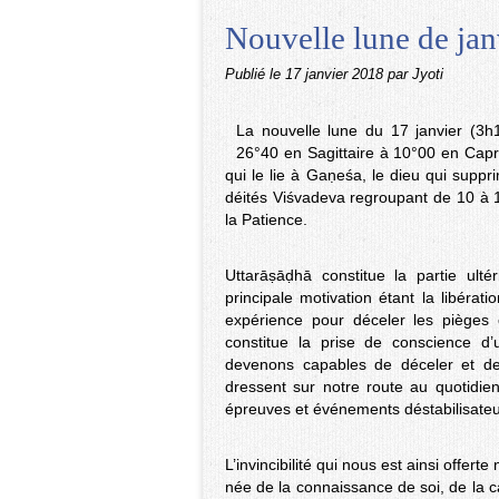
Nouvelle lune de janvi
Publié le
17 janvier 2018
par Jyoti
La nouvelle lune du 17 janvier (3h
26°40 en Sagittaire à 10°00 en Capr
qui le lie à Gaṇeśa, le dieu qui supprim
déités Viśvadeva regroupant de 10 à 13
la Patience.
Uttarāṣāḍhā constitue la partie ulté
principale motivation étant la libéra
expérience pour déceler les pièges d
constitue la prise de conscience d’
devenons capables de déceler et de 
dressent sur notre route au quotidien
épreuves et événements déstabilisateur
L’invincibilité qui nous est ainsi offer
née de la connaissance de soi, de la c