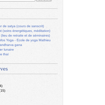
r de satya (cours de sanscrit)
ht (soins énergétiques, méditation)
 (lieu de retraite et de séminaires)
fos Yoga - Ecole de yoga Mathieu
andharva gana
er lunaire
ie thaï
ives
4)
(15)