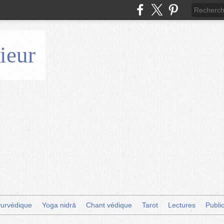
ieur
urvédique
Yoga nidrā
Chant védique
Tarot
Lectures
Publi