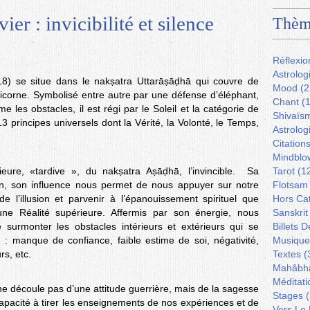
er : invicibilité et silence
Thèm
Réflexio
Astrolog
18) se situe dans le nakṣatra Uttarāṣāḍhā qui couvre de
Mood
(2
icorne. Symbolisé entre autre par une défense d’éléphant,
Chant
(1
e les obstacles, il est régi par le Soleil et la catégorie de
Shivaïs
 principes universels dont la Vérité, la Volonté, le Temps,
Astrolog
Citation
Mindblo
rieure, «tardive », du nakṣatra Aṣāḍhā, l’invincible. Sa
Tarot
(1
tion, son influence nous permet de nous appuyer sur notre
Flotsam
e l’illusion et parvenir à l’épanouissement spirituel que
Hors Ca
une Réalité supérieure. Affermis par son énergie, nous
Sanskrit
surmonter les obstacles intérieurs et extérieurs qui se
Billets 
 : manque de confiance, faible estime de soi, négativité,
Musique
s, etc.
Textes
(
Mahâbh
Méditati
te ne découle pas d’une attitude guerrière, mais de la sagesse
Stages
(
apacité à tirer les enseignements de nos expériences et de
Vers Le