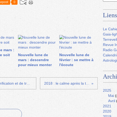
epost
0
Liens
Le Cahie
Gaia-lig
Terreveil
Revue In
de mars :
Radio G
e soit
Nouvelle lune de
Nouvelle lune de
Calendri
mars : descendre
février : se mettre à
Astrolog
pour mieux monter
l'écoute
Arch
Pleine lune de janvier : vent de purification et de transformation
2018 : le calme après la tempête
2025
Mai
(
Avril
2021
2020
2019