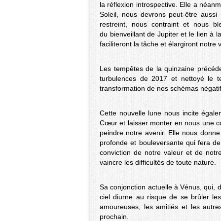
la réflexion introspective. Elle a néan
Soleil, nous devrons peut-être aussi
restreint, nous contraint et nous b
du bienveillant de Jupiter et le lien 
faciliteront la tâche et élargiront notre v
Les tempêtes de la quinzaine précéde
turbulences de 2017 et nettoyé le 
transformation de nos schémas négatif
Cette nouvelle lune nous incite égale
Cœur et laisser monter en nous une c
peindre notre avenir. Elle nous donn
profonde et bouleversante qui fera de 
conviction de notre valeur et de notr
vaincre les difficultés de toute nature.
Sa conjonction actuelle à Vénus, qui, 
ciel diurne au risque de se brûler les
amoureuses, les amitiés et les autre
prochain.