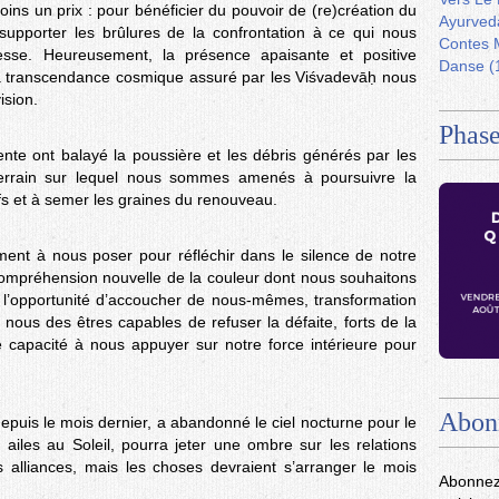
moins un prix : pour bénéficier du pouvoir de (re)création du
Ayurved
 supporter les brûlures de la confrontation à ce qui nous
Contes 
lesse. Heureusement, la présence apaisante et positive
Danse
(
à la transcendance cosmique assuré par les Viśvadevāḥ nous
ision.
Phase
nte ont balayé la poussière et les débris générés par les
terrain sur lequel nous sommes amenés à poursuivre la
s et à semer les graines du renouveau.
ment à nous poser pour réfléchir dans le silence de notre
ompréhension nouvelle de la couleur dont nous souhaitons
e l’opportunité d’accoucher de nous-mêmes, transformation
nous des êtres capables de refuser la défaite, forts de la
e capacité à nous appuyer sur notre force intérieure pour
Abon
depuis le mois dernier, a abandonné le ciel nocturne pour le
 ailes au Soleil, pourra jeter une ombre sur les relations
s alliances, mais les choses devraient s’arranger le mois
Abonnez