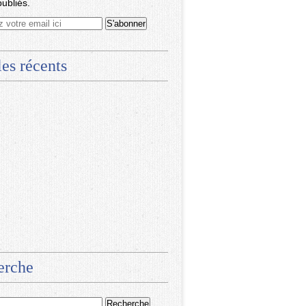
publiés.
les récents
erche