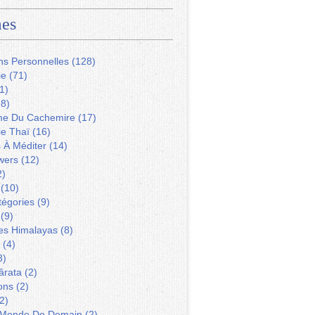
es
ns Personnelles
(128)
ie
(71)
1)
8)
me Du Cachemire
(17)
ie Thaï
(16)
s À Méditer
(14)
wers
(12)
2)
(10)
tégories
(9)
(9)
Des Himalayas
(8)
(4)
3)
ârata
(2)
ons
(2)
2)
 Monde De Demain
(2)