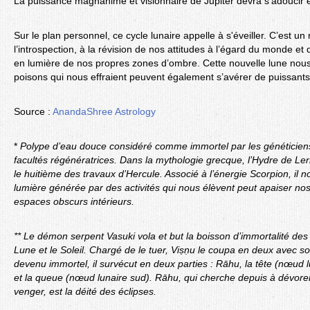
La puissance magnanime et visionnaire de Jupiter devra s'adoucir et 
Sur le plan personnel, ce cycle lunaire appelle à s'éveiller. C’est 
l’introspection, à la révision de nos attitudes à l’égard du monde e
en lumière de nos propres zones d’ombre. Cette nouvelle lune nous i
poisons qui nous effraient peuvent également s’avérer de puissant
Source :
AnandaShree Astrology
*
Polype d’eau douce considéré comme immortel par les généticien
facultés régénératrices. Dans la mythologie grecque, l’Hydre de Ler
le huitième des travaux d’Hercule. Associé à l’énergie Scorpion, il 
lumière générée par des activités qui nous élèvent peut apaiser nos
espaces obscurs intérieurs.
** Le démon serpent Vasuki vola et but la boisson d’immortalité des
Lune et le Soleil. Chargé de le tuer, Viṣṇu le coupa en deux avec s
devenu immortel, il survécut en deux parties : Rāhu, la tête (nœud l
et la queue (nœud lunaire sud). Rāhu, qui cherche depuis à dévorer 
venger, est la déité des éclipses.