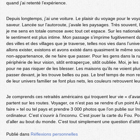
quand j’ai retenté l’expérience.
Depuis longtemps, j’ai une voiture. Le plaisir du voyage pour le vo
saveur. Lancée sur l’autoroute, j’avale les paysages. Très souvent, 
je me sens en totale osmose avec tout cet espace. Sur les nationa
le sentiment est plus intime. Mon passage s’imprime fugitivement d
des villes et des villages que je traverse, telles nos vies dans l’uni
allons exister, existons et avons existé dans quasiment le même sou
non-appartenance, de ne faire que passer. Pour les gens dans la ru
périphérie de leur vision, sitôt entraperçue, sitôt oubliée. Moi, je l
pour ne pas risquer de les blesser. Les maisons qu’ils ne voient pl
passer devant, je les trouve belles ou pas. Le bref temps de mon re
de leur univers familier se font plus nets, les couleurs retrouvent leu
Je comprends ces retraités américains qui troquent leur vie « d’av
partent sur les routes. Voyager, ce n’est pas se rendre d’un point A 
faire » tel ou tel pays et prendre 3 000 photos que l’on publie sur 
ordinateur. C’est s’ouvrir à l’inconnu. C’est jouer la carte du Fou. Po
d’aller au bout du monde. C’est tout simplement une question d’atti
Publié dans
Réflexions personnelles